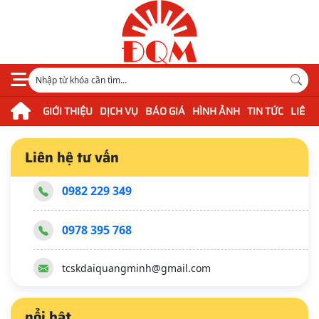
Chính sách trả hàng
30/12/2020 07:23 AM
106 Lượt xem
Nội dung đang cập nhật
GIỚI THIỆU
DỊCH VỤ
BÁO GIÁ
HÌNH ẢNH
TIN TỨC
LIÊN 
Liên hệ tư vấn
0982 229 349
0978 395 768
tcskdaiquangminh@gmail.com
nổi bật