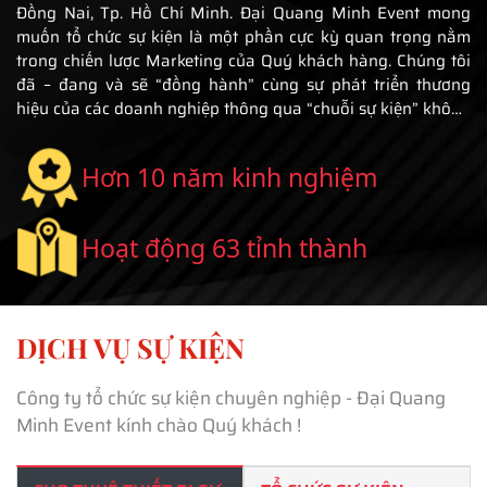
Đồng Nai, Tp. Hồ Chí Minh. Đại Quang Minh Event mong
muốn tổ chức sự kiện là một phần cực kỳ quan trọng nằm
trong chiến lược Marketing của Quý khách hàng. Chúng tôi
đã – đang và sẽ “đồng hành” cùng sự phát triển thương
hiệu của các doanh nghiệp thông qua “chuỗi sự kiện” không
chỉ hoàn mỹ mà còn mang tính hiệu quả về truyền thông.
Hơn 10 năm kinh nghiệm
Hoạt động 63 tỉnh thành
DỊCH VỤ SỰ KIỆN
Công ty tổ chức sự kiện chuyên nghiệp - Đại Quang
Minh Event kính chào Quý khách !