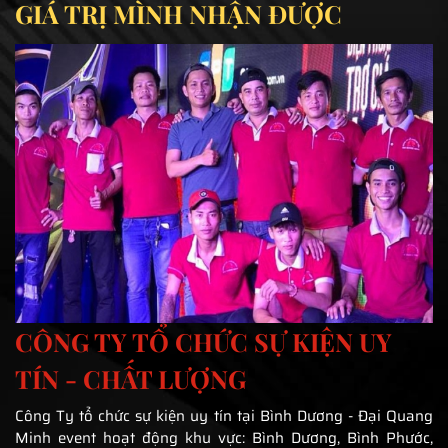
GIÁ TRỊ MÌNH NHẬN ĐƯỢC
CÔNG TY TỔ CHỨC SỰ KIỆN UY
TÍN - CHẤT LƯỢNG
Công Ty tổ chức sự kiện uy tín tại Bình Dương - Đại Quang
Minh event hoạt động khu vực: Bình Dương, Bình Phước,