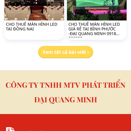
CHO THUÊ MÀN HÌNH LED
CHO THUÊ MÀN HÌNH LED
TẠI ĐỒNG NAI
GIÁ RẺ TẠI BÌNH PHƯỚC
-ĐẠI QUANG MINH 0918
808399
Xem tất cả bài viết
CÔNG TY TNHH MTV PHÁT TRIỂN
ĐẠI QUANG MINH