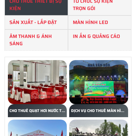
CHO THUÊ THIẾT BỊ SỰ
TỔ CHỨC SỰ KIỆN
KIỆN
TRỌN GÓI
SẢN XUẤT - LẮP ĐẶT
MÀN HÌNH LED
ÂM THANH & ÁNH
IN ẤN & QUẢNG CÁO
SÁNG
CHO THUÊ QUẠT HƠI NƯỚC TẠI
DỊCH VỤ CHO THUÊ MÀN HÌNH
BẾN CÁT, BÌNH DƯƠNG GIÁ
LED TẠI BÌNH DƯƠNG
TỐT – ĐẠI QUANG MINH
EVENT