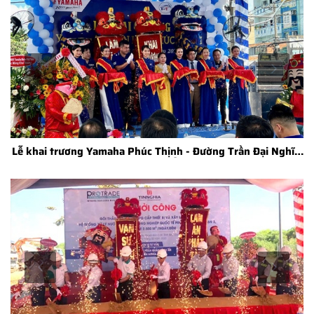
Lễ khai trương Yamaha Phúc Thịnh - Đường Trần Đại Nghĩa,
Bình Chánh, TP. HCM Công ty Tổ chức sự kiện Đại Quang
Minh kính chúc Quý khách hàng: Khai Trương Hồng Phát -
Làm Ăn Phát Tài