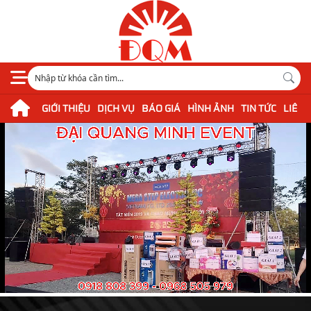
GIỚI THIỆU
DỊCH VỤ
BÁO GIÁ
HÌNH ẢNH
TIN TỨC
LIÊN 