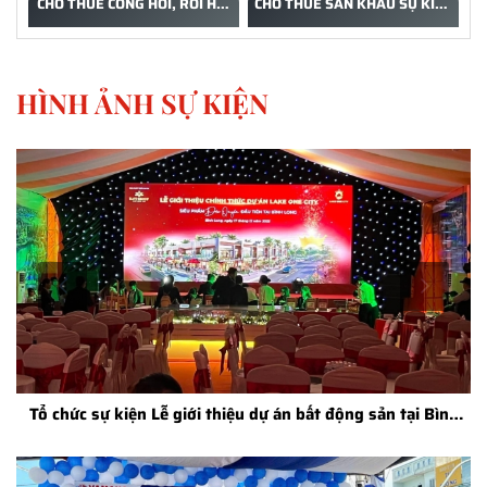
CHO THUÊ CỔNG HƠI, RỐI HƠI
CHO THUÊ SÂN KHẤU SỰ KIỆN
- ĐẠI QUANG MINH EVENT
-ĐẠI QUANG MINH EVENT
0918 808 399
0918 808 399
HÌNH ẢNH SỰ KIỆN
Tổ chức sự kiện Lễ giới thiệu dự án bất động sản tại Bình
Phước