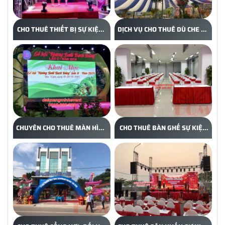
CHO THUÊ THIẾT BỊ SỰ KIỆN -
DỊCH VỤ CHO THUÊ DÙ CHE SỰ
ĐẠI QUANG MINH EVENT
KIỆN - ĐẠI QUANG MINH 0918
0918 808 399
808 399
CHUYÊN CHO THUÊ MÀN HÌNH
CHO THUÊ BÀN GHẾ SỰ KIỆN
LED - ĐẠI QUANG MINH
-ĐẠI QUANG MINH EVENT
EVENT 0918 808399
0918 808 399