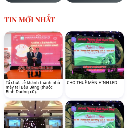
Bình Dương cũ).
BÌNH DƯƠNG
TIN MỚI NHẤT
Tổ chức Lễ khánh thành nhà
CHO THUÊ MÀN HÌNH LED
máy tại Bàu Bàng (thuộc
Bình Dương cũ).