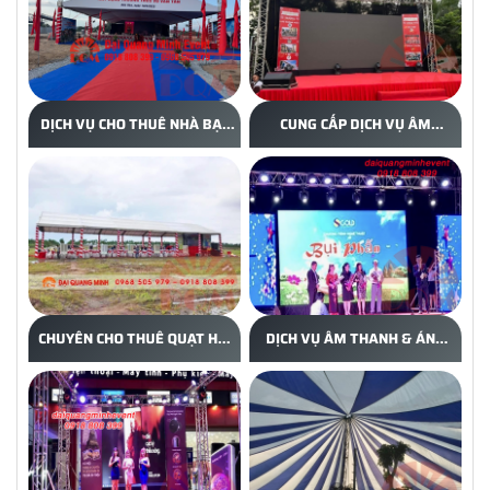
DỊCH VỤ CHO THUÊ NHÀ BẠT
CUNG CẤP DỊCH VỤ ÂM
KHUNG NHÔM TẠI BÌNH
THANH SỰ KIỆN VÀ CHO THUÊ
DƯƠNG
MÀN HÌNH LED CHẤT LƯỢNG
CHUYÊN CHO THUÊ QUẠT HƠI
DỊCH VỤ ÂM THANH & ÁNH
NƯỚC - ĐẠI QUANG MINH
SÁNG UY TÍN, CHẤT LƯỢNG -
EVENT 0918 808399
ĐẠI QUANG MINH EVENT
0918 808399