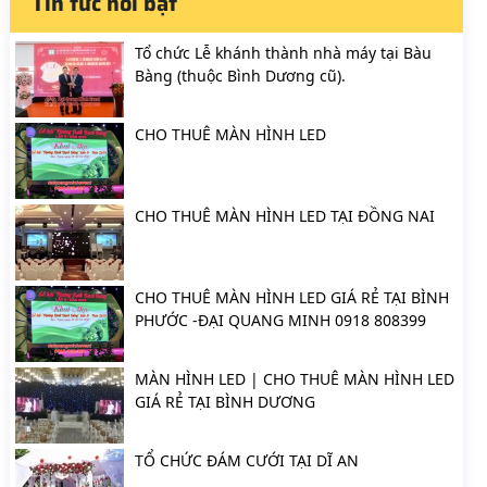
Tin tức nổi bật
Tổ chức Lễ khánh thành nhà máy tại Bàu
Bàng (thuộc Bình Dương cũ).
CHO THUÊ MÀN HÌNH LED
CHO THUÊ MÀN HÌNH LED TẠI ĐỒNG NAI
CHO THUÊ MÀN HÌNH LED GIÁ RẺ TẠI BÌNH
PHƯỚC -ĐẠI QUANG MINH 0918 808399
MÀN HÌNH LED | CHO THUÊ MÀN HÌNH LED
GIÁ RẺ TẠI BÌNH DƯƠNG
TỔ CHỨC ĐÁM CƯỚI TẠI DĨ AN