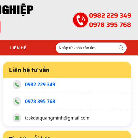
0982 229 349
0978 395 768
LIÊN HỆ
Liên hệ tư vấn
0982 229 349
0978 395 768
tcskdaiquangminh@gmail.com