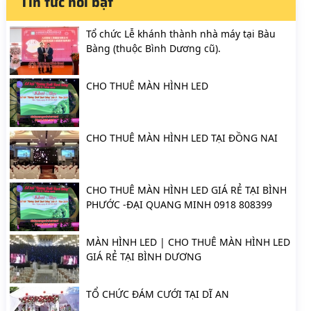
Tin tức nổi bật
Tổ chức Lễ khánh thành nhà máy tại Bàu
Bàng (thuộc Bình Dương cũ).
CHO THUÊ MÀN HÌNH LED
CHO THUÊ MÀN HÌNH LED TẠI ĐỒNG NAI
CHO THUÊ MÀN HÌNH LED GIÁ RẺ TẠI BÌNH
PHƯỚC -ĐẠI QUANG MINH 0918 808399
MÀN HÌNH LED | CHO THUÊ MÀN HÌNH LED
GIÁ RẺ TẠI BÌNH DƯƠNG
TỔ CHỨC ĐÁM CƯỚI TẠI DĨ AN