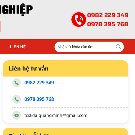
0982 229 349
0978 395 768
LIÊN HỆ
Liên hệ tư vấn
0982 229 349
0978 395 768
tcskdaiquangminh@gmail.com