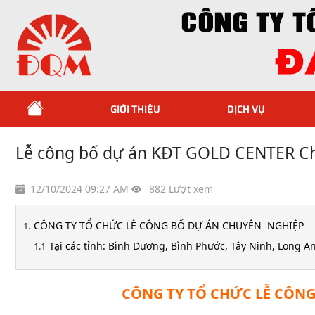
GIỚI THIỆU
DỊCH VỤ
Lễ công bố dự án KĐT GOLD CENTER C
12/10/2024 09:27 AM
882 Lượt xem
CÔNG TY TỔ CHỨC LỄ CÔNG BỐ DỰ ÁN CHUYÊN NGHIỆP
Tại các tỉnh: Bình Dương, Bình Phước, Tây Ninh, Long 
CÔNG TY TỔ CHỨC LỄ CÔN