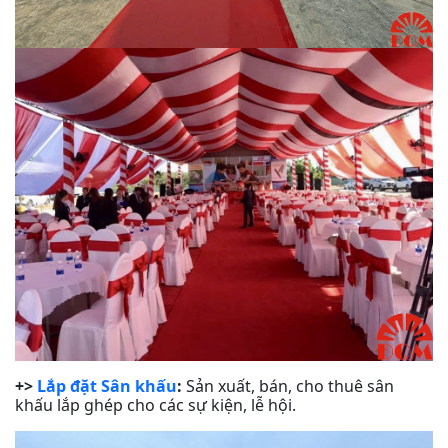
+>
Lắp đặt Sân khấu
:
Sản xuất, bán, cho thuê sân
khấu lắp ghép cho các sự kiện, lễ hội.