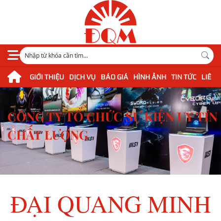
GIỚI THIỆU
DỊCH VỤ
BÁO GIÁ
HÌNH ẢNH
TIN TỨC
LIÊN 
CÔNG TY TỔ CHỨC SỰ KIỆN UY TÍN 
CHẤT LƯỢNG
ĐẠI QUANG MINH