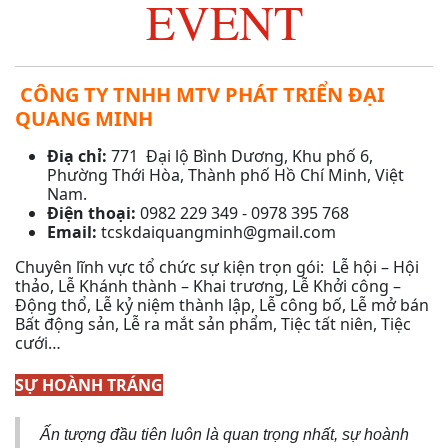
EVENT
CÔNG TY TNHH MTV PHÁT TRIỂN ĐẠI
QUANG MINH
Điạ chỉ:
771 Đại lộ Bình Dương, Khu phố 6,
Phường Thới Hòa, Thành phố Hồ Chí Minh, Việt
Nam.
Điện thoại:
0982 229 349 - 0978 395 768
Email:
tcskdaiquangminh@gmail.com
Chuyên lĩnh vực tổ chức sự kiện trọn gói: Lễ hội – Hội
thảo, Lễ Khánh thành – Khai trương, Lễ Khởi công –
Động thổ, Lễ kỷ niệm thành lập, Lễ công bố, Lễ mở bán
Bất động sản, Lễ ra mắt sản phẩm, Tiệc tất niên, Tiệc
cưới…
SỰ HOÀNH TRÁNG
Ấn tượng đầu tiên luôn là quan trọng nhất, sự hoành