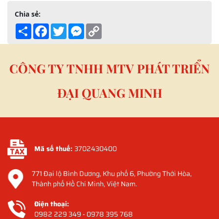
Chia sẻ:
Share
Facebook
Twitter
Messenger
Copy
Link
CÔNG TY TNHH MTV PHÁT TRIỂN
ĐẠI QUANG MINH
Mã số thuế:
3702430400
771 Đại lộ Bình Dương, Khu phố 6, Phường Thới Hòa,
Thành phố Hồ Chí Minh, Việt Nam.
Điện thoại:
0982 229 349 - 0978 395 768