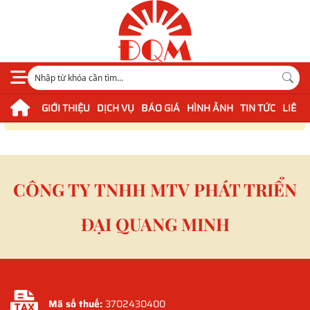
GIỚI THIỆU
DỊCH VỤ
BÁO GIÁ
HÌNH ẢNH
TIN TỨC
LIÊN 
Không tìm thấy kết quả
CÔNG TY TNHH MTV PHÁT TRIỂN
ĐẠI QUANG MINH
Mã số thuế:
3702430400