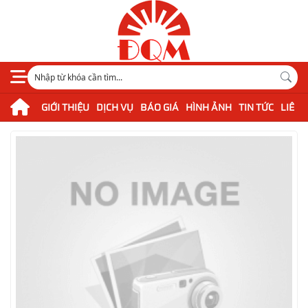
GIỚI THIỆU
DỊCH VỤ
BÁO GIÁ
HÌNH ẢNH
TIN TỨC
LIÊN 