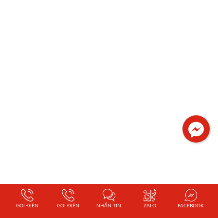
GỌI ĐIỆN
GỌI ĐIỆN
NHẮN TIN
ZALO
FACEBOOK