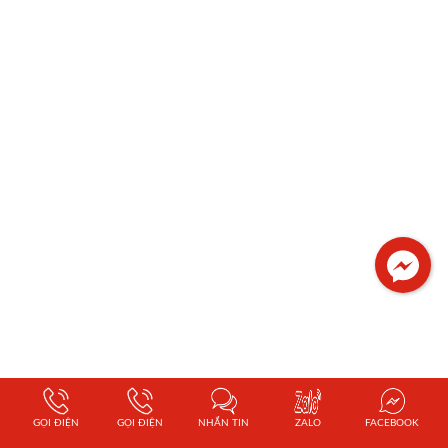
Facebook
GỌI ĐIỆN
GỌI ĐIỆN
NHẮN TIN
ZALO
FACEBOOK