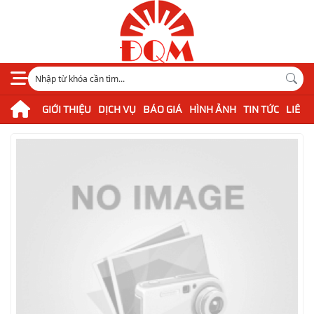
GIỚI THIỆU
DỊCH VỤ
BÁO GIÁ
HÌNH ẢNH
TIN TỨC
LIÊN 